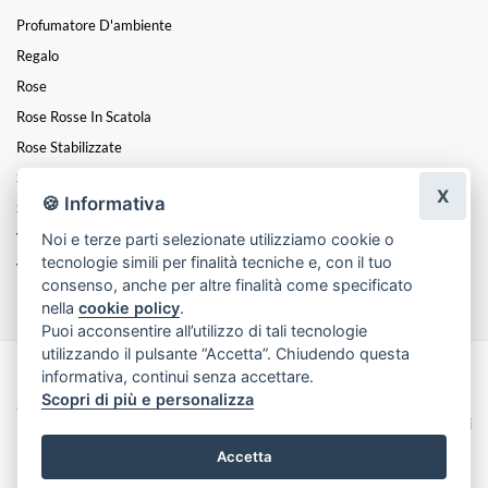
Profumatore D'ambiente
Regalo
Rose
Rose Rosse In Scatola
Rose Stabilizzate
Scatole Con Fiori Assortiti
X
🍪 Informativa
Scatole Con Rose Naturali
Noi e terze parti selezionate utilizziamo cookie o
Vasi
tecnologie simili per finalità tecniche e, con il tuo
Vasi Faccia
consenso, anche per altre finalità come specificato
nella
cookie policy
.
Puoi acconsentire all’utilizzo di tali tecnologie
utilizzando il pulsante “Accetta”. Chiudendo questa
informativa, continui senza accettare.
Made with
by
Infoser.it
-
Realizzazione Siti ecommerce per Fioristi
- ©
Scopri di più e personalizza
2026
Privacy Policy
Cookie Policy
Termini e Condizioni
Accetta