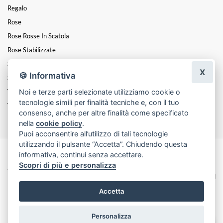
Regalo
Rose
Rose Rosse In Scatola
Rose Stabilizzate
Scatole Con Fiori Assortiti
X
🍪 Informativa
Scatole Con Rose Naturali
Noi e terze parti selezionate utilizziamo cookie o
Vasi
tecnologie simili per finalità tecniche e, con il tuo
Vasi Faccia
consenso, anche per altre finalità come specificato
nella
cookie policy
.
Puoi acconsentire all’utilizzo di tali tecnologie
utilizzando il pulsante “Accetta”. Chiudendo questa
informativa, continui senza accettare.
Made with
by
Infoser.it
-
Realizzazione Siti ecommerce per Fioristi
- ©
Scopri di più e personalizza
2026
Privacy Policy
Cookie Policy
Termini e Condizioni
Accetta
Personalizza