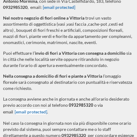
Antonio Mormina
, con sede in Via Castelfidardo, 183, telefono
0932985320
, email:
[email protected]
Nel nostro negozio di fiori online a
Vittoria
trovi un vasto
assortimento di oggettistica (vasi ,vasi faccia ,cache-pot ,cesti ed
altro) , bouquet di fiori freschi e artificiali, composizioni floreali,
mazzi di fiori, piante verdi e fiorite da appartamento per compleanni,
onomastici, cerimonie, matrimoni, nascite, eventi.
Puoi effettuare l’
invio di fiori a
Vittoria
con consegna a domicilio
sia
in città che nelle località servite oppure ritirandolo in negozio
durante l’orario di apertura eventualmente concordato.
Nella consegna a domicilio di fiori e piante a
Vittoria
l’omaggio
floreale sarà consegnato al destinatario con puntualità e riservatezza
come richiesto.
La consegna avviene anche in giornata e anche all’orario desiderato
previo accordo con noi al telefono
0932985320
o via
[email protected]
.
email
Nel caso la consegna in giornata non sia più disponibile come orario
previsto dal sistema, puoi sempre contattare me o lo staff
direttamente a questo numero
0932985320
per concordare esigenze